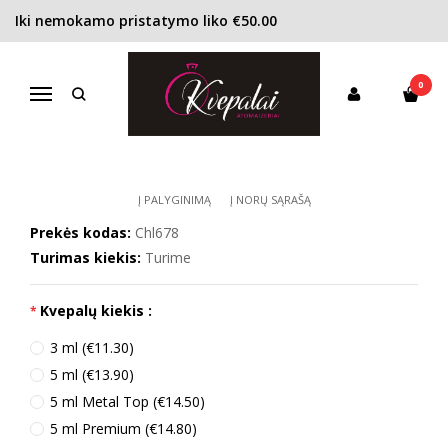
Iki nemokamo pristatymo liko €50.00
Pagrindinis
KONCENTRACIJA
Kvapusis vanduo (EDP)
Chanel Coco Mademoiselle L´Eau Privée EDP moterims
0
CHANEL COCO MADEMOISELLE L
Navigacija
´EAU PRIVÉE EDP MOTERIMS
Į PALYGINIMĄ
Į NORŲ SĄRAŠĄ
Prekės kodas:
Chl678
Turimas kiekis:
Turime
Kvepalų kiekis :
3 ml (€11.30)
5 ml (€13.90)
5 ml Metal Top (€14.50)
5 ml Premium (€14.80)