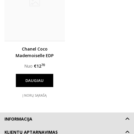
Chanel Coco
Mademoiselle EDP
moterims
70
Nuo
€12
DAUGIAU
Į NORŲ SĄRAŠĄ
INFORMACIJA
KLIENTŲ APTARNAVIMAS