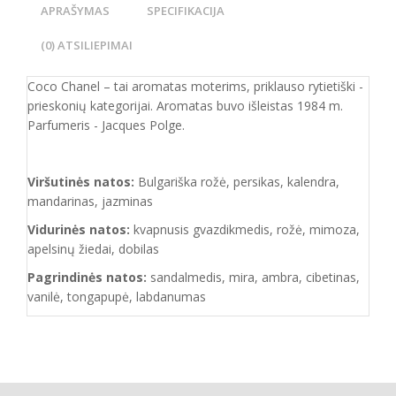
APRAŠYMAS
SPECIFIKACIJA
(0) ATSILIEPIMAI
Coco Chanel – tai aromatas moterims, priklauso rytietiški -
prieskonių kategorijai. Aromatas buvo išleistas 1984 m.
Parfumeris - Jacques Polge.
Viršutinės natos:
Bulgariška rožė, persikas, kalendra,
mandarinas, jazminas
Vidurinės natos:
kvapnusis gvazdikmedis, rožė, mimoza,
apelsinų žiedai, dobilas
Pagrindinės natos:
sandalmedis, mira, ambra, cibetinas,
vanilė, tongapupė, labdanumas