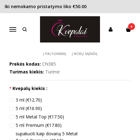
Iki nemokamo pristatymo liko €50.00
Pagrindinis
KONCENTRACIJA
Kvapusis vanduo (EDP)
Chanel Coco EDP moterims
0
CHANEL COCO EDP MOTERIMS
Navigacija
Į PALYGINIMĄ
Į NORŲ SĄRAŠĄ
Prekės kodas:
Chl385
Turimas kiekis:
Turime
Kvepalų kiekis :
3 ml (€12.70)
5 ml (€16.90)
5 ml Metal Top (€17.50)
5 ml Premium (€17.80)
supakuoti kaip dovaną 5 Metal