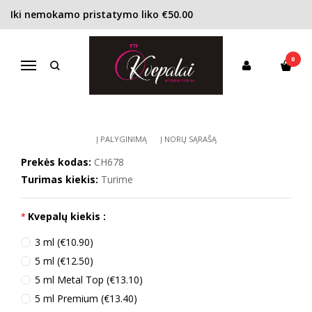
Iki nemokamo pristatymo liko €50.00
Pagrindinis
KONCENTRACIJA
Kvapusis vanduo (EDP)
Carolina Herrera La Bomba EDP moterims
0
CAROLINA HERRERA LA BOMBA EDP
Navigacija
MOTERIMS
Į PALYGINIMĄ
Į NORŲ SĄRAŠĄ
Prekės kodas:
CH678
Turimas kiekis:
Turime
Kvepalų kiekis :
3 ml (€10.90)
5 ml (€12.50)
5 ml Metal Top (€13.10)
5 ml Premium (€13.40)