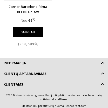
Carner Barcelona Rima
XI EDP unisex
70
Nuo
€9
DAUGIAU
Į NORŲ SĄRAŠĄ
INFORMACIJA
KLIENTŲ APTARNAVIMAS
KLIENTAMS
2026 © Visos teisės saugomos. Kopijuoti, platinti svetainės turinį be autorių
sutikimo draudžiama.
Elektroninių parduotuvių nuoma
-
eShoprent.com