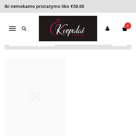
Iki nemokamo pristatymo liko €50.00
CARNER BARCELONA
Pagrindinis
Pirkite pagal gamintoją
Carner Barcelona
0
Navigacija