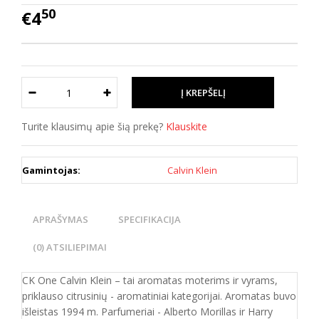
50
€4
Turite klausimų apie šią prekę?
Klauskite
Gamintojas:
Calvin Klein
APRAŠYMAS
SPECIFIKACIJA
(0) ATSILIEPIMAI
CK One Calvin Klein – tai aromatas moterims ir vyrams,
priklauso citrusinių - aromatiniai kategorijai. Aromatas buvo
išleistas 1994 m. Parfumeriai - Alberto Morillas ir Harry