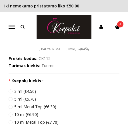
Iki nemokamo pristatymo liko €50.00
Pagrindinis
KONCENTRACIJA
Tualetinis vanduo (EDT)
Calvin Klein CK One EDT unisex
0
CALVIN KLEIN CK ONE EDT UNISEX
Navigacija
Į PALYGINIMĄ
Į NORŲ SĄRAŠĄ
Prekės kodas:
CK115
Turimas kiekis:
Turime
Kvepalų kiekis :
3 ml (€4.50)
5 ml (€5.70)
5 ml Metal Top (€6.30)
10 ml (€6.90)
10 ml Metal Top (€7.70)