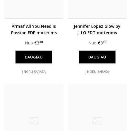
Armaf All You Need Is
Jennifer Lopez Glow by
Passion EDP moterims
J. LO EDT moterims
30
50
Nuo
€3
Nuo
€3
DAUGIAU
DAUGIAU
Į NORŲ SĄRAŠĄ
Į NORŲ SĄRAŠĄ