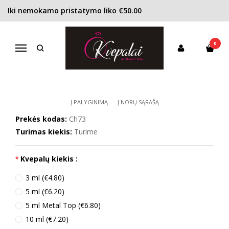
Iki nemokamo pristatymo liko €50.00
Pagrindinis
KONCENTRACIJA
Tualetinis vanduo (EDT)
Cacharel Anais Anais L'original EDT moterims
0
CACHAREL ANAIS ANAIS
Navigacija
L'ORIGINAL EDT MOTERIMS
Į PALYGINIMĄ
Į NORŲ SĄRAŠĄ
Prekės kodas:
Ch73
Turimas kiekis:
Turime
Kvepalų kiekis :
3 ml (€4.80)
5 ml (€6.20)
5 ml Metal Top (€6.80)
10 ml (€7.20)