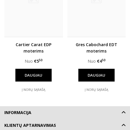
Cartier Carat EDP
Gres Cabochard EDT
moterims
moterims
50
50
Nuo
€5
Nuo
€4
DAUGIAU
DAUGIAU
Į NORŲ SĄRAŠĄ
Į NORŲ SĄRAŠĄ
INFORMACIJA
KLIENTŲ APTARNAVIMAS