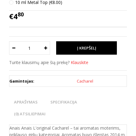
10 ml Metal Top (€8.00)
80
€4
Turite klausimų apie šią prekę?
Klauskite
Gamintojas:
Cacharel
APRAŠYMAS
SPECIFIKACIJA
(0) ATSILIEPIMAI
Anais Anais L'original Cacharel – tai aromatas moterims,
priklauso gėlių kategorijai. Aromatas buvo išleistas 2014 m.