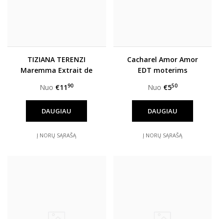
TIZIANA TERENZI
Cacharel Amor Amor
Maremma Extrait de
EDT moterims
parfum unisex
90
50
Nuo
€11
Nuo
€5
DAUGIAU
DAUGIAU
Į NORŲ SĄRAŠĄ
Į NORŲ SĄRAŠĄ