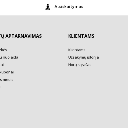
Atsiskaitymas
TŲ APTARNAVIMAS
KLIENTAMS
ekės
Klientams
u nuolaida
Užsakymų istorija
ai
Norų sąrašas
kuponai
s medis
i