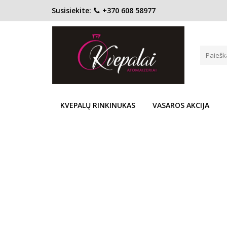
Susisiekite:
+370 608 58977
Pagrindinis
KONCENTRACIJA
Tualetinis vanduo (EDT)
CACHAREL AMOR AMOR EDT M
Į PALYGINIMĄ
Į NOR
KVEPALŲ RINKINUKAS
VASAROS AKCIJA