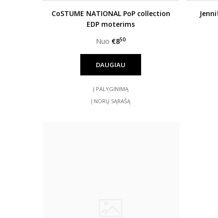
CoSTUME NATIONAL PoP collection
Jenni
EDP moterims
50
Nuo
€8
DAUGIAU
Į PALYGINIMĄ
Į NORŲ SĄRAŠĄ