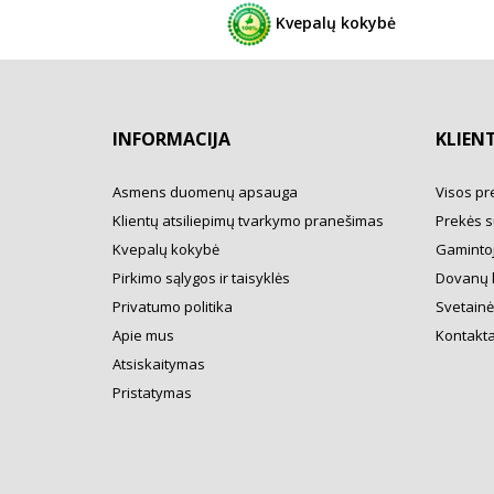
Kvepalų kokybė
INFORMACIJA
KLIEN
Asmens duomenų apsauga
Visos pr
Klientų atsiliepimų tvarkymo pranešimas
Prekės s
Kvepalų kokybė
Gamintoj
Pirkimo sąlygos ir taisyklės
Dovanų 
Privatumo politika
Svetainė
Apie mus
Kontakta
Atsiskaitymas
Pristatymas