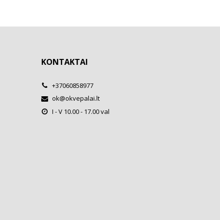
KONTAKTAI
+37060858977
ok@okvepalai.lt
I - V 10.00 - 17.00 val