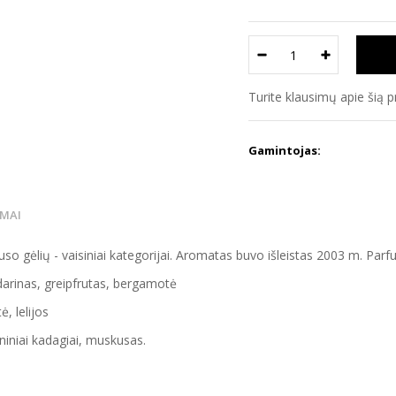
Turite klausimų apie šią 
Gamintojas:
IMAI
o gėlių - vaisiniai kategorijai. Aromatas buvo išleistas 2003 m. Par
darinas, greipfrutas, bergamotė
, lelijos
niniai kadagiai, muskusas.