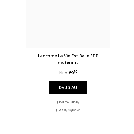
Lancome La Vie Est Belle EDP
moterims
70
Nuo
€9
DAUGIAU
Į PALYGINIMĄ
Į NORŲ SĄRAŠĄ