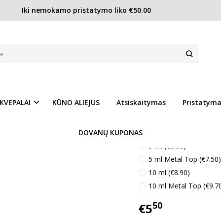
Iki nemokamo pristatymo liko €50.00
Cacharel Amor Amor EDT moterims
OTERIMS
Prekės kodas:
Ch72
Ų SĄRAŠĄ
Turimas kiekis:
Turime
KVEPALAI
KŪNO ALIEJUS
Atsiskaitymas
Pristatym
Kvepalų kiekis :
DOVANŲ KUPONAS
3 ml (€5.50)
5 ml (€6.90)
5 ml Metal Top (€7.50)
10 ml (€8.90)
10 ml Metal Top (€9.7
50
€5