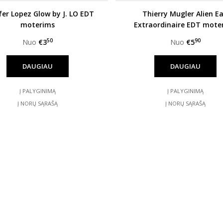
fer Lopez Glow by J. LO EDT
Thierry Mugler Alien E
moterims
Extraordinaire EDT mote
50
90
Nuo
€3
Nuo
€5
DAUGIAU
DAUGIAU
Į PALYGINIMĄ
Į PALYGINIMĄ
Į NORŲ SĄRAŠĄ
Į NORŲ SĄRAŠĄ