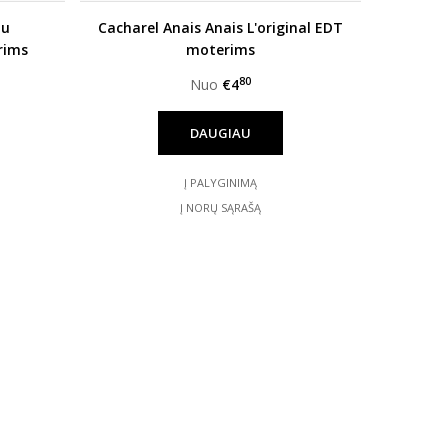
au
Cacharel Anais Anais L'original EDT
rims
moterims
80
Nuo
€4
DAUGIAU
Į PALYGINIMĄ
Į NORŲ SĄRAŠĄ