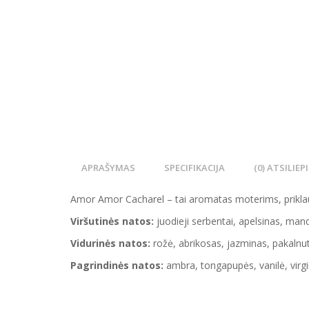
APRAŠYMAS
SPECIFIKACIJA
(0) ATSILIEP
Amor Amor Cacharel – tai aromatas moterims, priklaus
Viršutinės natos:
juodieji serbentai, apelsinas, man
Vidurinės natos:
rožė, abrikosas, jazminas, pakalnutė
Pagrindinės natos:
ambra, tongapupės, vanilė, virgi