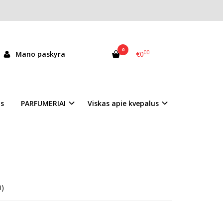
0
00
Mano paskyra
€0
as
PARFUMERIAI
Viskas apie kvepalus
0)