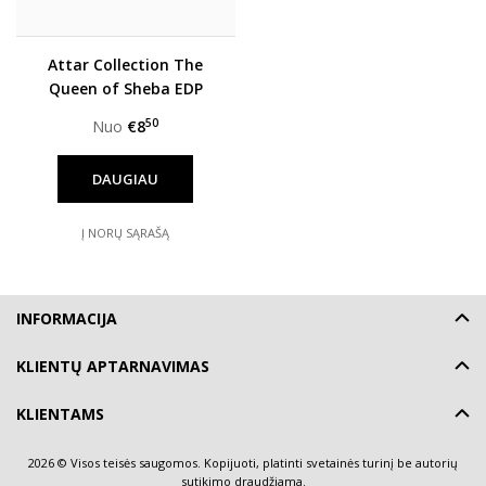
Attar Collection The
Queen of Sheba EDP
moterims
50
Nuo
€8
DAUGIAU
Į NORŲ SĄRAŠĄ
INFORMACIJA
KLIENTŲ APTARNAVIMAS
KLIENTAMS
2026 © Visos teisės saugomos. Kopijuoti, platinti svetainės turinį be autorių
sutikimo draudžiama.