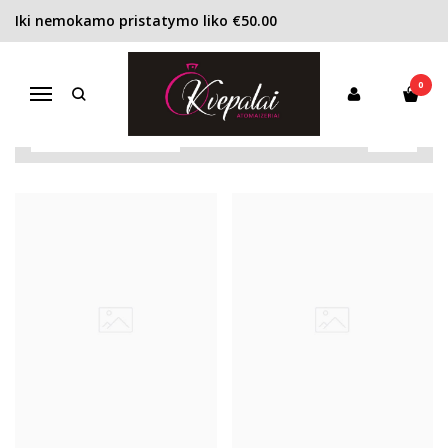
Iki nemokamo pristatymo liko €50.00
ATTAR COLLECTION
Pagrindinis
Pirkite pagal gamintoją
Attar Collection
0
Navigacija