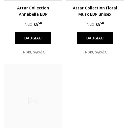
Attar Collection
Attar Collection Floral
Annabella EDP
Musk EDP unisex
moterims
50
50
Nuo
€8
Nuo
€8
DAUGIAU
DAUGIAU
Į NORŲ SĄRAŠĄ
Į NORŲ SĄRAŠĄ