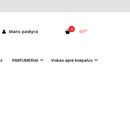
0
00
Mano paskyra
€0
 neturime
as
PARFUMERIAI
Viskas apie kvepalus
 klausimų apie šią prekę?
Klauskite
Armaf