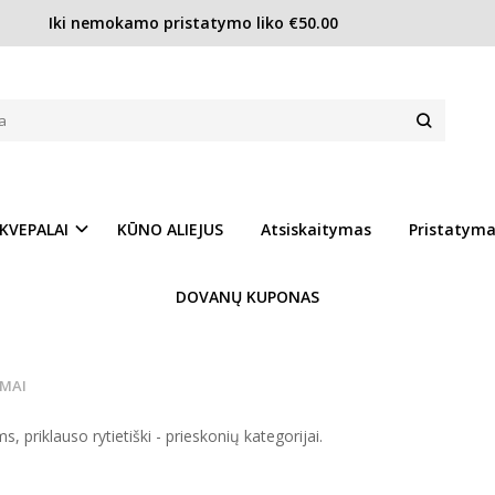
Iki nemokamo pristatymo liko €50.00
Armaf Bucephalus X EDP unisex
ISEX
Prekės kodas:
Arm123
Ų SĄRAŠĄ
Turimas kiekis:
Laikinai
KVEPALAI
KŪNO ALIEJUS
Atsiskaitymas
Pristatym
Turite
DOVANŲ KUPONAS
Gamintojas:
IMAI
priklauso rytietiški - prieskonių kategorijai.