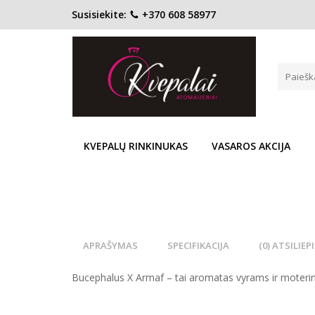
Susisiekite:
+370 608 58977
Pagrindinis
KONCENTRACIJA
Kvapusis vanduo (EDP)
ARMAF BUCEPHALUS X EDP UN
Į PALYGINIMĄ
Į NOR
KVEPALŲ RINKINUKAS
VASAROS AKCIJA
APRAŠYMAS
SPECIFIKACIJA
(0) ATSILIEP
Bucephalus X Armaf – tai aromatas vyrams ir moterims, 