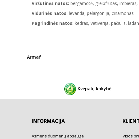
Viršutinės natos:
bergamotė, greipfrutas, imbieras, p
Vidurinės natos:
levanda, pelargonija, cinamonas
Pagrindinės natos:
kedras, vetiverija, pačiulis, lada
Armaf
Kvepalų kokybė
INFORMACIJA
KLIEN
Asmens duomenų apsauga
Visos pr