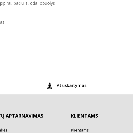
ipirai, pačiulis, oda, obuolys
nas
Atsiskaitymas
TŲ APTARNAVIMAS
KLIENTAMS
ekės
Klientams