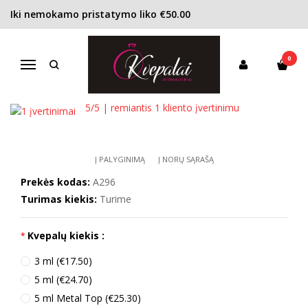
Iki nemokamo pristatymo liko €50.00
Pagrindinis
KONCENTRACIJA
Kvapusis vanduo (EDP)
Amouage Blossom Love EDP moterims
0
AMOUAGE BLOSSOM LOVE EDP
Navigacija
MOTERIMS
5
/5 | remiantis
1
kliento įvertinimu
Į PALYGINIMĄ
Į NORŲ SĄRAŠĄ
Prekės kodas:
A296
Turimas kiekis:
Turime
Kvepalų kiekis :
3 ml (€17.50)
5 ml (€24.70)
5 ml Metal Top (€25.30)